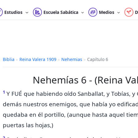
Estudios
Escuela Sabática
Medios
D
Biblia
»
Reina Valera 1909
»
Nehemias
»
Capítulo 6
Nehemías 6 - (Reina Va
1
Y FUÉ que habiendo
oído Sanballat, y Tobías, y
demás nuestros enemigos, que había yo edificad
quedaba en él portillo, (aunque
hasta aquel tie
puertas las hojas,)
2