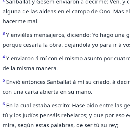
Sanballat y Gesem enviaron á decirme: Ven, 
alguna de
las aldeas en el campo de
Ono. Mas e
hacerme mal.
3
Y enviéles mensajeros, diciendo: Yo hago una g
porque cesaría la obra, dejándola yo para ir á vo
4
Y enviaron á mí con el mismo asunto por cuatro
de la misma manera.
5
Envió entonces Sanballat á mí su criado, á
decir
con una carta abierta en su mano,
6
En la cual estaba escrito: Hase oído entre las g
tú y los Judíos pensáis rebelaros; y que por eso e
mira, según estas palabras, de ser tú su rey;