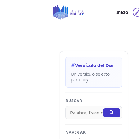
Ir
al
Inicio
contenido
Versículo del Día
Un versículo selecto
para hoy
BUSCAR
NAVEGAR