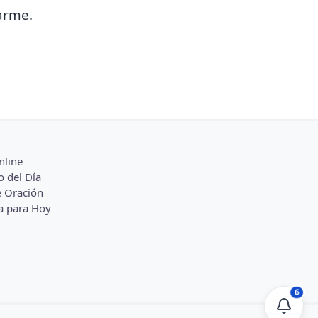
arme.
nline
o del Día
 Oración
a para Hoy
6