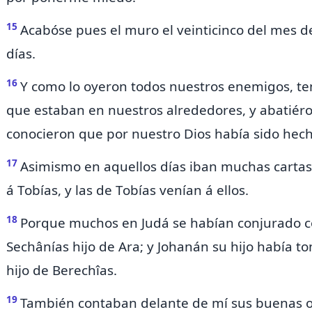
15
Acabóse pues el muro el veinticinco
del mes
de
días.
16
Y como
lo
oyeron
todos nuestros enemigos, te
que estaban en nuestros alrededores, y abatiéro
conocieron que por nuestro Dios había sido hech
17
Asimismo en aquellos días iban muchas cartas 
á Tobías, y las de Tobías venían á ellos.
18
Porque muchos en Judá se habían conjurado co
Sechânías hijo de Ara; y Johanán su hijo había t
hijo de Berechîas.
19
También contaban delante de mí sus buenas ob