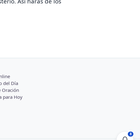
terio. Así harás de los
nline
o del Día
 Oración
a para Hoy
8