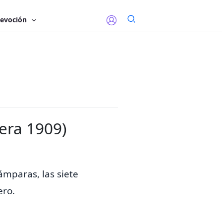
evoción
era 1909)
ámparas, las siete
ero.