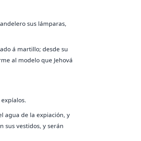
 candelero sus lámparas,
rado á martillo; desde su
rme al modelo que Jehová
 expíalos.
 el agua de la expiación,
y
n sus vestidos, y serán