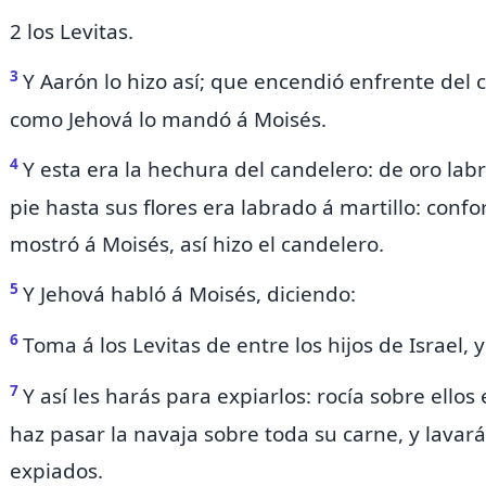
2 los Levitas.
3
Y Aarón lo hizo así; que encendió enfrente del
como Jehová lo mandó á Moisés.
4
Y esta era la hechura del candelero: de oro lab
pie hasta sus flores era
labrado á martillo:
confo
mostró á Moisés, así hizo el candelero.
5
Y Jehová habló á Moisés, diciendo:
6
Toma á los Levitas de entre los hijos de Israel, y
7
Y así les harás para expiarlos:
rocía sobre ellos
haz pasar la navaja sobre toda su carne, y lavará
expiados.