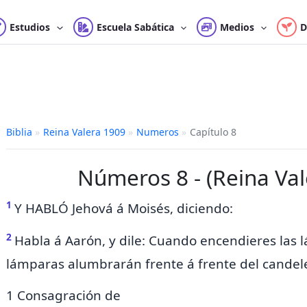
Estudios
Escuela Sabática
Medios
D
Biblia
»
Reina Valera 1909
»
Numeros
»
Capítulo 8
Números 8 - (Reina Val
1
Y HABLÓ Jehová á Moisés, diciendo:
2
Habla á Aarón, y dile:
Cuando encendieres las l
lámparas alumbrarán frente á frente del candel
1 Consagración de