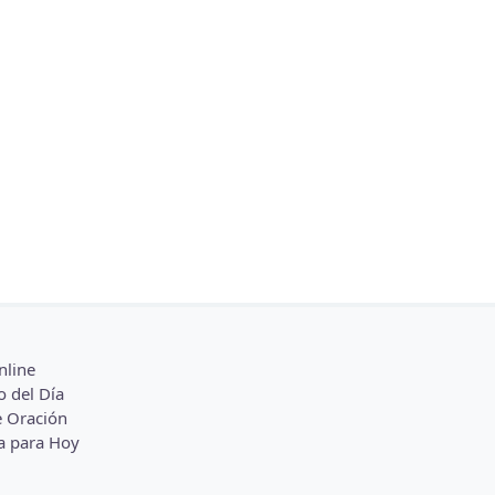
nline
o del Día
 Oración
a para Hoy