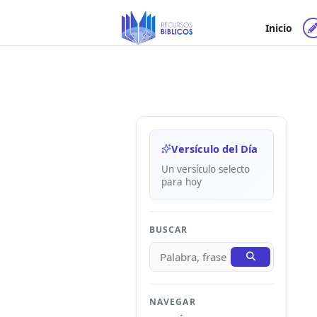
Ir
al
Inicio
contenido
Versículo del Día
Un versículo selecto
para hoy
BUSCAR
NAVEGAR