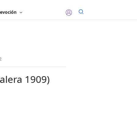
evoción
2
Valera 1909)