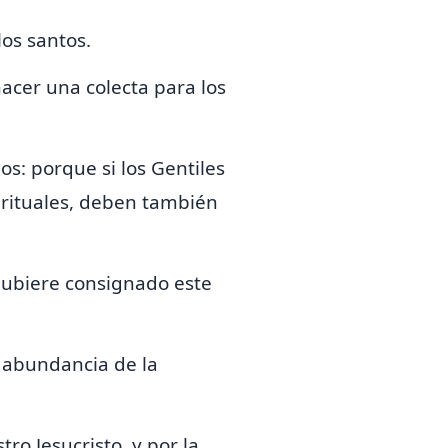
los santos.
acer una colecta para los
los:
porque si los Gentiles
irituales, deben también
 hubiere consignado
este
n abundancia de la
o Jesucristo, y por la