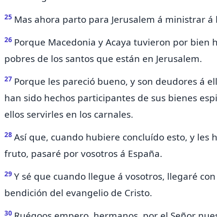
25
Mas ahora
parto para Jerusalem á ministrar á 
26
Porque
Macedonia y Acaya tuvieron
por bien h
pobres de los santos que están en Jerusalem.
27
Porque les pareció bueno, y son deudores á el
han sido hechos participantes de sus bienes esp
ellos servirles en los carnales.
28
Así que, cuando hubiere concluído esto, y les
fruto, pasaré por vosotros á España.
29
Y sé
que cuando llegue á vosotros, llegaré co
bendición del evangelio de Cristo.
30
Ruégoos empero, hermanos, por el Señor nuestr