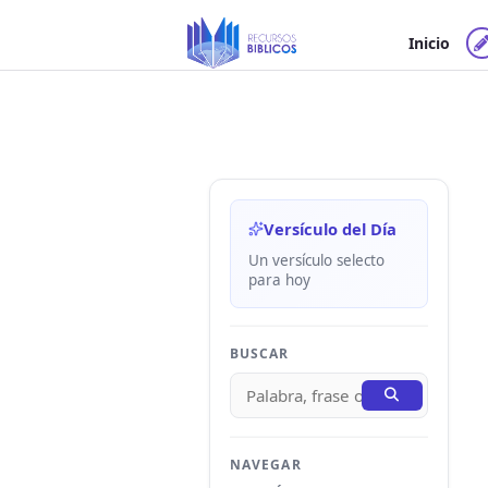
Ir
al
Inicio
contenido
Versículo del Día
Un versículo selecto
para hoy
BUSCAR
NAVEGAR