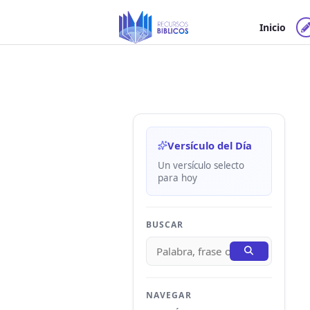
Ir
al
Inicio
contenido
Versículo del Día
Un versículo selecto
para hoy
BUSCAR
NAVEGAR