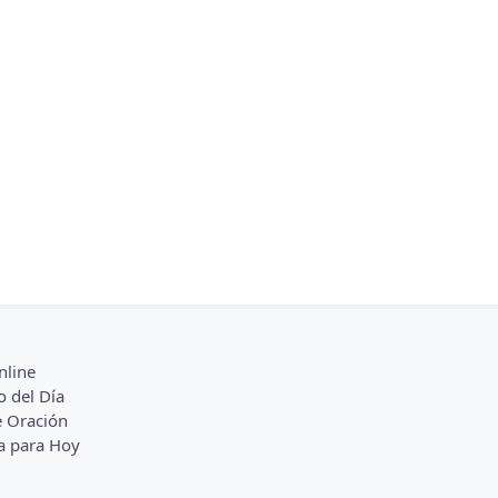
nline
o del Día
 Oración
a para Hoy