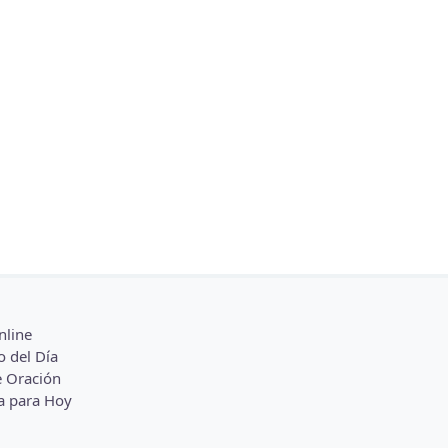
nline
o del Día
 Oración
a para Hoy