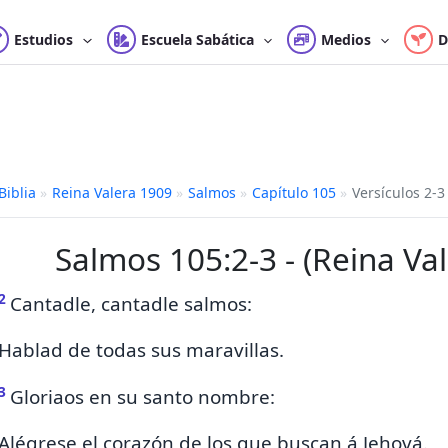
Estudios
Escuela Sabática
Medios
D
Biblia
»
Reina Valera 1909
»
Salmos
»
Capítulo 105
»
Versículos 2-3
Salmos 105:2-3 - (Reina Va
2
Cantadle, cantadle salmos:
Hablad de todas sus maravillas.
3
Gloriaos en su santo nombre:
Alégrese el corazón de los que buscan á Jehová.