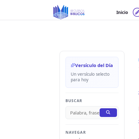
Ir
al
Inicio
contenido
Versículo del Día
Un versículo selecto
para hoy
BUSCAR
NAVEGAR