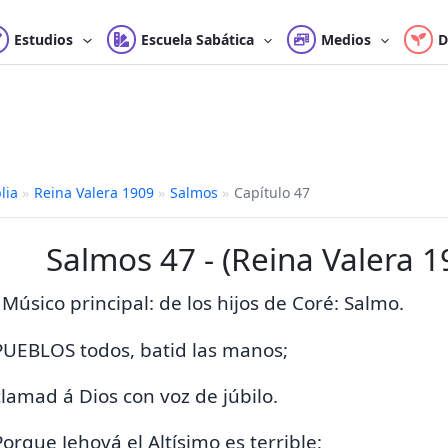
Estudios
Escuela Sabática
Medios
D
lia
»
Reina Valera 1909
»
Salmos
»
Capítulo 47
Salmos 47 - (Reina Valera 1
 Músico principal: de los hijos de Coré: Salmo.
PUEBLOS todos,
batid las manos;
lamad á Dios con voz de júbilo.
Porque Jehová el Altísimo
es terrible;