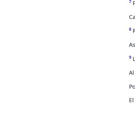
7
Ca
8
As
9
Al
Po
El