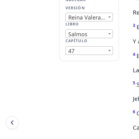
VERSIÓN
Re
Reina Valera 1909
LIBRO
3
Salmos
Y 
CAPÍTULO
47
4
La
5
Je
6
Ca