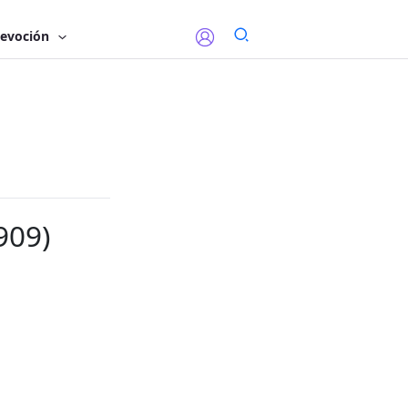
evoción
909)