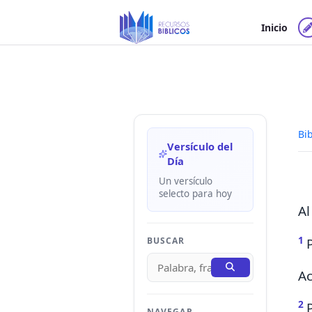
Ir
al
Inicio
contenido
Bib
Versículo del
Día
Un versículo
selecto para hoy
Al
1
BUSCAR
Ac
2
NAVEGAR