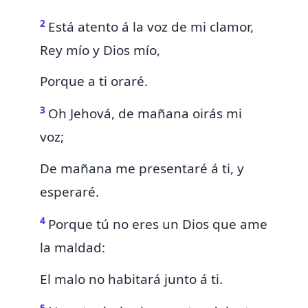
2
Está atento á la voz de mi clamor,
Rey mío y Dios mío,
Porque
a ti oraré.
3
Oh Jehová,
de mañana oirás mi
voz;
De mañana
me
presentaré á ti, y
esperaré.
4
Porque tú no eres un Dios que ame
la maldad:
El malo no habitará junto á ti.
5