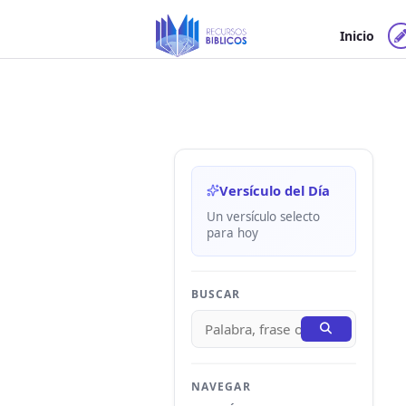
Ir
al
Inicio
contenido
Versículo del Día
Un versículo selecto
para hoy
BUSCAR
NAVEGAR