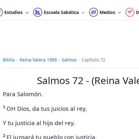
Estudios
Escuela Sabática
Medios
D
Biblia
»
Reina Valera 1909
»
Salmos
»
Capítulo 72
Salmos 72 - (Reina Val
Para Salomón.
1
OH Dios, da tus juicios al rey,
Y
tu justicia al hijo del rey.
2
El juzgará tu pueblo con justicia,