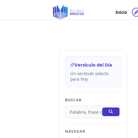
Ir
al
Inicio
contenido
Versículo del Día
Un versículo selecto
para hoy
BUSCAR
NAVEGAR