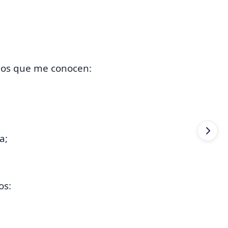
 los que me conocen:
a;
os: