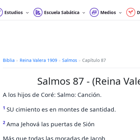
Estudios
Escuela Sabática
Medios
D
Biblia
»
Reina Valera 1909
»
Salmos
»
Capítulo 87
Salmos 87 - (Reina Val
A los hijos de Coré: Salmo: Canción.
1
SU
cimiento es
en montes de santidad.
2
Ama Jehová las puertas de Sión
Más que todas las moradas de Jacob.