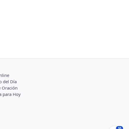
nline
o del Día
 Oración
a para Hoy
10