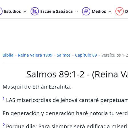
Estudios
Escuela Sabática
Medios
D
Biblia
»
Reina Valera 1909
»
Salmos
»
Capítulo 89
»
Versículos 1-2
Salmos 89:1-2 - (Reina V
Masquil de Ethán Ezrahita.
1
LAS
misericordias de Jehová cantaré perpetua
En generación y generación haré notoria tu ver
2
Porque dije: Para siempre será edificada miseri