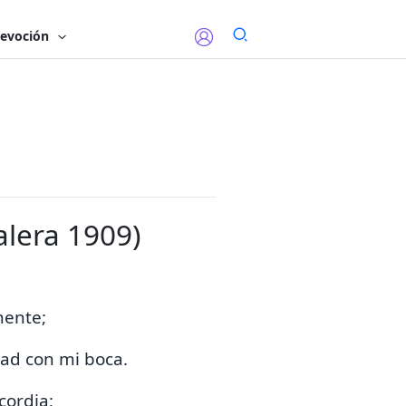
evoción
alera 1909)
mente;
dad con mi boca.
cordia;