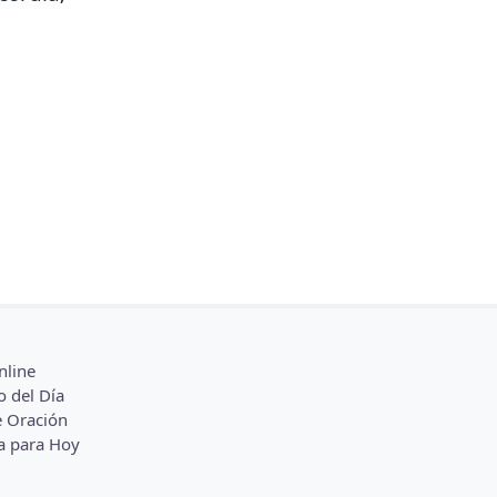
nline
o del Día
 Oración
a para Hoy