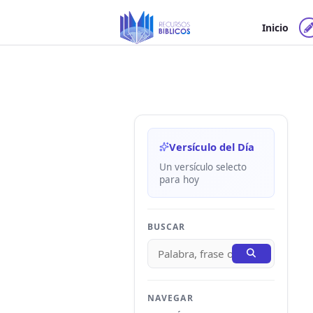
Ir
al
Inicio
contenido
Versículo del Día
Un versículo selecto
para hoy
BUSCAR
NAVEGAR