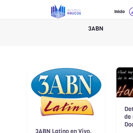
Ir
Inicio
al
contenido
3ABN
Det
de
Do
3ABN Latino en Vivo,