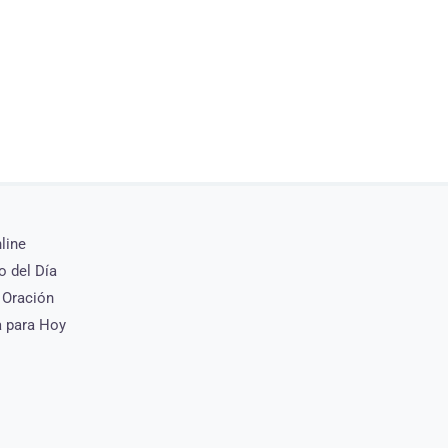
nline
o del Día
 Oración
a para Hoy