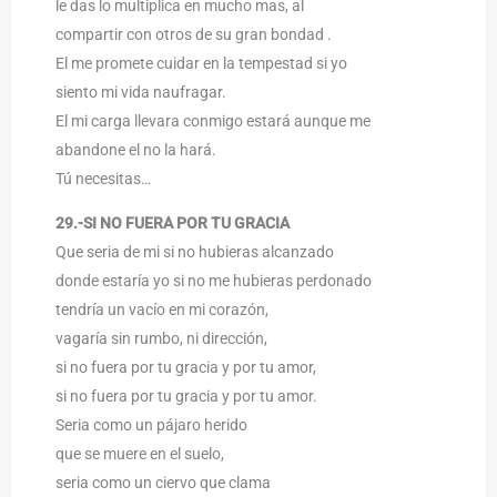
le das lo multiplica en mucho mas, al
compartir con otros de su gran bondad .
El me promete cuidar en la tempestad si yo
siento mi vida naufragar.
El mi carga llevara conmigo estará aunque me
abandone el no la hará.
Tú necesitas…
29.-SI NO FUERA POR TU GRACIA
Que seria de mi si no hubieras alcanzado
donde estaría yo si no me hubieras perdonado
tendría un vacío en mi corazón,
vagaría sin rumbo, ni dirección,
si no fuera por tu gracia y por tu amor,
si no fuera por tu gracia y por tu amor.
Seria como un pájaro herido
que se muere en el suelo,
seria como un ciervo que clama