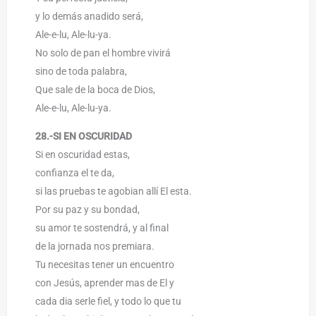
y lo demás anadido será,
Ale-e-lu, Ale-lu-ya.
No solo de pan el hombre vivirá
sino de toda palabra,
Que sale de la boca de Dios,
Ale-e-lu, Ale-lu-ya.
28.-SI EN OSCURIDAD
Si en oscuridad estas,
confianza el te da,
si las pruebas te agobian allí El esta.
Por su paz y su bondad,
su amor te sostendrá, y al final
de la jornada nos premiara.
Tu necesitas tener un encuentro
con Jesús, aprender mas de El y
cada dia serle fiel, y todo lo que tu