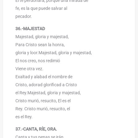
El te perdonara, porque una mirada de
fe, es la que puede salvar al
pecador.
36.-MAJESTAD
Majestad, gloria y majestad,
Para Cristo sean la honra,
gloria y loor.Majestad, gloria y majestad,
El nos creo, nos redimió
Viene otra vez.
Exaltad y alabad el nombre de
Cristo, adorad glorificad a Cristo
el Rey.Majestad, gloria y majestad,
Cristo murió, resucito, El es el
Rey. Cristo murió, resucito, el
es el Rey.
37.-CANTA, RÍE, ORA.
Canta y tus penas se irán,