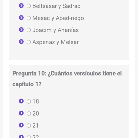
Beltsasar y Sadrac
Mesac y Abed-nego
Joacim y Ananías
Aspenaz y Melsar
Pregunta 10: ¿Cuántos versículos tiene el
capítulo 1?
18
20
21
22