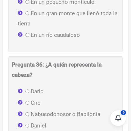
En un pequeño montículo
En un gran monte que llenó toda la
tierra
En un río caudaloso
Pregunta 36: ¿A quién representa la
cabeza?
Dario
Ciro
6
Nabucodonosor o Babilonia
Daniel