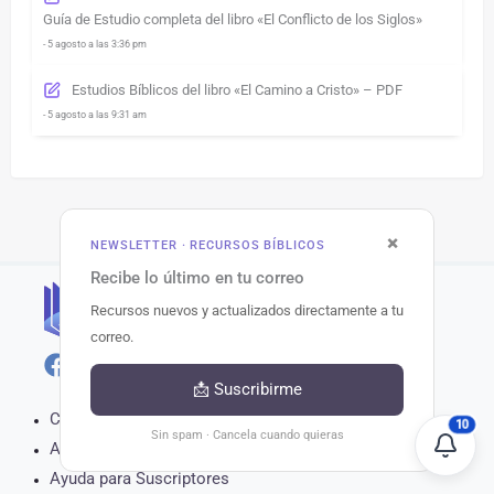
Guía de Estudio completa del libro «El Conflicto de los Siglos»
- 5 agosto a las 3:36 pm
Estudios Bíblicos del libro «El Camino a Cristo» – PDF
- 5 agosto a las 9:31 am
×
NEWSLETTER · RECURSOS BÍBLICOS
Recibe lo último en tu correo
Recursos nuevos y actualizados directamente a tu
correo.
📩 Suscribirme
Contacto
10
Sin spam · Cancela cuando quieras
Acerca de
Ayuda para Suscriptores