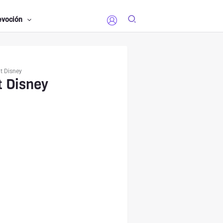
evoción
t Disney
t Disney