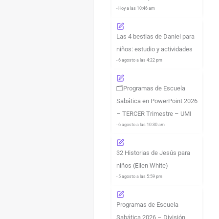
- Hoy a las 10:46 am
Las 4 bestias de Daniel para
niños: estudio y actividades
- 6 agosto a las 4:22 pm
🗂️Programas de Escuela
Sabática en PowerPoint 2026
– TERCER Trimestre – UMI
- 6 agosto a las 10:30 am
32 Historias de Jesús para
niños (Ellen White)
- 5 agosto a las 5:59 pm
Programas de Escuela
Sabática 2026 – División