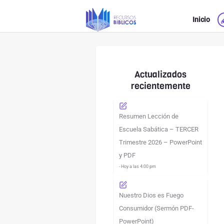
Ir
Inicio
al
contenido
Actualizados
recientemente
Resumen Lección de
Escuela Sabática – TERCER
Trimestre 2026 – PowerPoint
y PDF
- Hoy a las 4:00 pm
Nuestro Dios es Fuego
Consumidor (Sermón PDF-
PowerPoint)