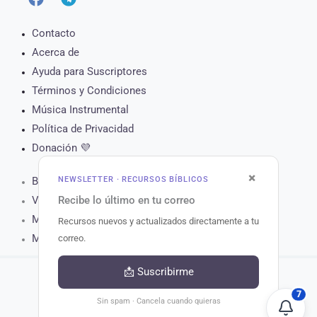
Contacto
Acerca de
Ayuda para Suscriptores
Términos y Condiciones
Música Instrumental
Política de Privacidad
Donación 💜
×
NEWSLETTER · RECURSOS BÍBLICOS
Biblia Online
Recibe lo último en tu correo
Versículo del Día
Muro de Oración
Recursos nuevos y actualizados directamente a tu
Matutina para Hoy
correo.
📩 Suscribirme
7
Copyright © 2026 Recursos Bíblicos.
Sin spam · Cancela cuando quieras