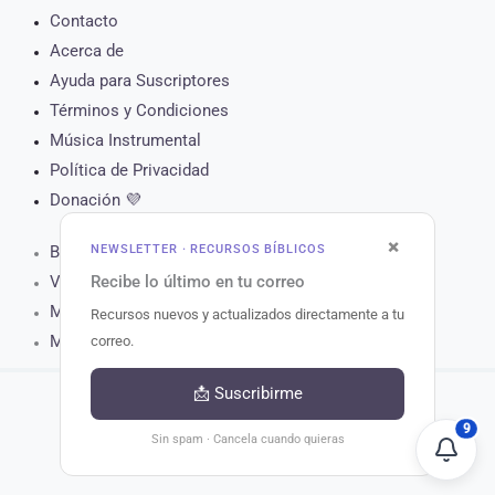
Contacto
Acerca de
Ayuda para Suscriptores
Términos y Condiciones
Música Instrumental
Política de Privacidad
Donación 💜
×
NEWSLETTER · RECURSOS BÍBLICOS
Biblia Online
Recibe lo último en tu correo
Versículo del Día
Muro de Oración
Recursos nuevos y actualizados directamente a tu
Matutina para Hoy
correo.
📩 Suscribirme
9
Copyright © 2026 Recursos Bíblicos.
Sin spam · Cancela cuando quieras