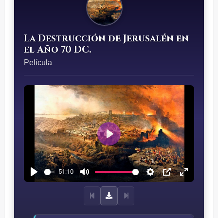
La Destrucción de Jerusalén en
el Año 70 DC.
Película
P
l
51:10
a
y