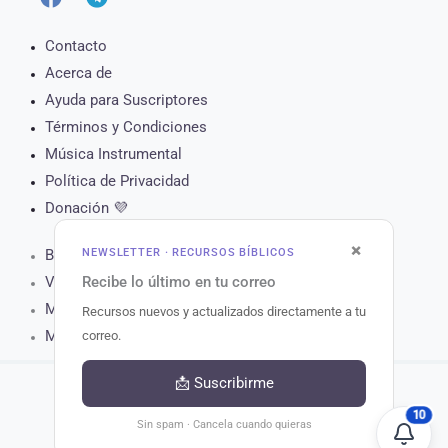
Contacto
Acerca de
Ayuda para Suscriptores
Términos y Condiciones
Música Instrumental
Política de Privacidad
Donación 💜
×
NEWSLETTER · RECURSOS BÍBLICOS
Biblia Online
Recibe lo último en tu correo
Versículo del Día
Muro de Oración
Recursos nuevos y actualizados directamente a tu
Matutina para Hoy
correo.
📩 Suscribirme
10
Copyright © 2026 Recursos Bíblicos.
Sin spam · Cancela cuando quieras