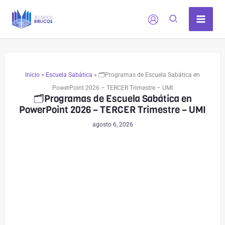
Comentarios
Comentarios
Ir
siguientes
siguientes
al
contenido
Inicio
»
Escuela Sabática
»
🗂️Programas de Escuela Sabática en
PowerPoint 2026 – TERCER Trimestre – UMI
🗂️Programas de Escuela Sabática en
PowerPoint 2026 – TERCER Trimestre – UMI
agosto 6, 2026