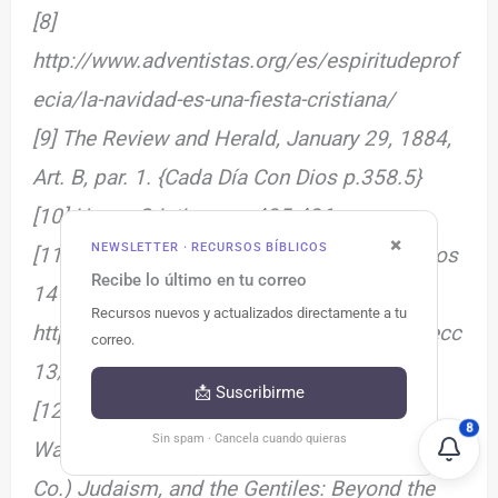
[8]
http://www.adventistas.org/es/espiritudeprof
ecia/la-navidad-es-una-fiesta-cristiana/
[9] The Review and Herald, January 29, 1884,
Art. B, par. 1. {Cada Día Con Dios p.358.5}
[10] Hogar Cristiano, p. 435-436.
×
NEWSLETTER · RECURSOS BÍBLICOS
[11] Comentario Bíblico Adventista, Romanos
Recibe lo último en tu correo
14
Recursos nuevos y actualizados directamente a tu
http://www.escuelasabatica.cl/2010/tri3/lecc
correo.
13/2010-03-13AdicionalCBA.pdf
📩 Suscribirme
[12] Rome in Pauline prespective Francis
8
Sin spam · Cancela cuando quieras
Watson Paul, (Wm. B. Eerdmasn Publihsing
Co.) Judaism, and the Gentiles: Beyond the