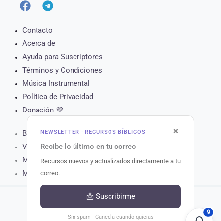
Contacto
Acerca de
Ayuda para Suscriptores
Términos y Condiciones
Música Instrumental
Política de Privacidad
Donación 💜
×
NEWSLETTER · RECURSOS BÍBLICOS
Biblia Online
Recibe lo último en tu correo
Versículo del Día
Muro de Oración
Recursos nuevos y actualizados directamente a tu
Matutina para Hoy
correo.
📩 Suscribirme
9
Copyright © 2026 Recursos Bíblicos.
Sin spam · Cancela cuando quieras