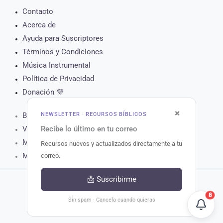
Contacto
Acerca de
Ayuda para Suscriptores
Términos y Condiciones
Música Instrumental
Política de Privacidad
Donación 💜
×
NEWSLETTER · RECURSOS BÍBLICOS
Biblia Online
Recibe lo último en tu correo
Versículo del Día
Muro de Oración
Recursos nuevos y actualizados directamente a tu
Matutina para Hoy
correo.
📩 Suscribirme
8
Copyright © 2026 Recursos Bíblicos.
Sin spam · Cancela cuando quieras