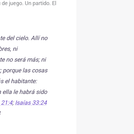
u de juego. Un partido. El
e del cielo. Allí no
res, ni
te no será más; ni
; porque las cosas
 el habitante:
ella le habrá sido
 21:4
;
Isaías 33:24
4