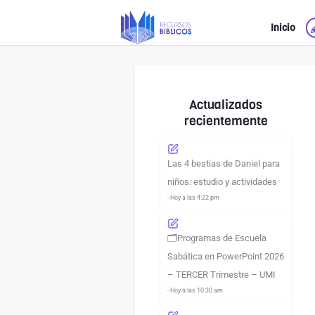
Ir
Inicio
al
contenido
Actualizados
recientemente
Las 4 bestias de Daniel para
niños: estudio y actividades
- Hoy a las 4:22 pm
🗂️Programas de Escuela
Sabática en PowerPoint 2026
– TERCER Trimestre – UMI
- Hoy a las 10:30 am