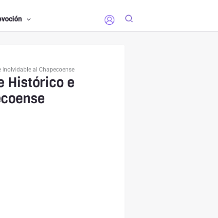
evoción
 Inolvidable al Chapecoense
 Histórico e
ecoense