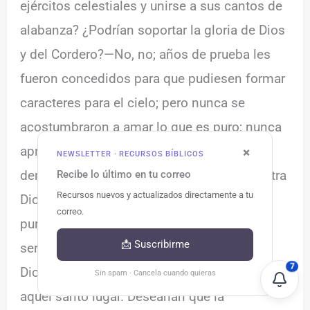
ejércitos celestiales y unirse a sus cantos de
alabanza? ¿Podrían soportar la gloria de Dios
y del Cordero?—No, no; años de prueba les
fueron concedidos para que pudiesen formar
caracteres para el cielo; pero nunca se
acostumbraron a amar lo que es puro; nunca
aprendieron el lenguaje del cielo, y ya es
×
NEWSLETTER · RECURSOS BÍBLICOS
demasiado tarde. Una vida de rebelión contra
Recibe lo último en tu correo
Recursos nuevos y actualizados directamente a tu
Dios los ha inhabilitado para el cielo. La
correo.
pureza, la santidad y la paz que reinan allí
📩 Suscribirme
serían para ellos un tormento; la gloria de
7
Dios, un fuego consumidor. Ansiarían huir de
Sin spam · Cancela cuando quieras
aquel santo lugar. Desearían que la