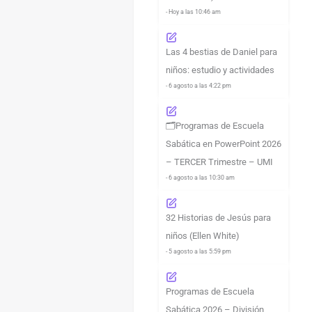
- Hoy a las 10:46 am
Las 4 bestias de Daniel para
niños: estudio y actividades
- 6 agosto a las 4:22 pm
🗂️Programas de Escuela
Sabática en PowerPoint 2026
– TERCER Trimestre – UMI
- 6 agosto a las 10:30 am
32 Historias de Jesús para
niños (Ellen White)
- 5 agosto a las 5:59 pm
Programas de Escuela
Sabática 2026 – División