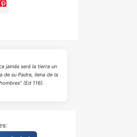
ca jamás será la tierra un
sa de su Padre, llena de la
 hombres” (Ed 116).
es: