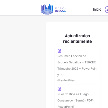
Ir
Inicio
al
contenido
Actualizados
recientemente
Resumen Lección de
Escuela Sabática – TERCER
Trimestre 2026 – PowerPoint
y PDF
- Hoy a las 4:00 pm
Nuestro Dios es Fuego
Consumidor (Sermón PDF-
PowerPoint)