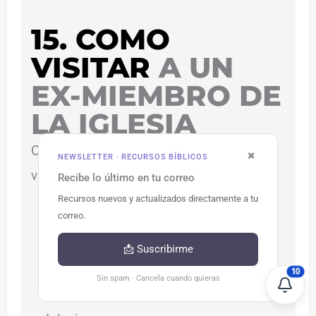
15. COMO
VISITAR
A UN
EX-MIEMBRO DE
LA IGLESIA
Ore antes y durante la visita. La primera
×
NEWSLETTER · RECURSOS BÍBLICOS
visita:
Recibe lo último en tu correo
Recursos nuevos y actualizados directamente a tu
– Debe ser breve.
correo.
– Sea cordial, gentil, actúe con
📩 Suscribirme
serenidad, tenga tacto, no presione.
10
Sin spam · Cancela cuando quieras
– Preséntese como miembro de la