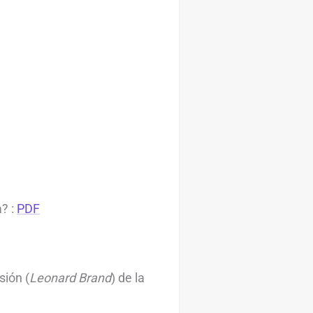
? :
PDF
sión (
Leonard Brand
) de la