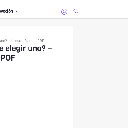
evoción
r uno? – Leonard Brand – PDF
 elegir uno? –
 PDF