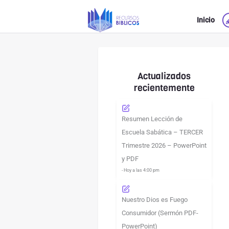
Ir
Inicio
al
contenido
Actualizados
recientemente
Resumen Lección de
Escuela Sabática – TERCER
Trimestre 2026 – PowerPoint
y PDF
- Hoy a las 4:00 pm
Nuestro Dios es Fuego
Consumidor (Sermón PDF-
PowerPoint)