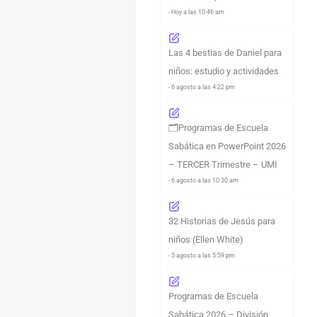
- Hoy a las 10:46 am
Las 4 bestias de Daniel para
niños: estudio y actividades
- 6 agosto a las 4:22 pm
🗂️Programas de Escuela
Sabática en PowerPoint 2026
– TERCER Trimestre – UMI
- 6 agosto a las 10:30 am
32 Historias de Jesús para
niños (Ellen White)
- 5 agosto a las 5:59 pm
Programas de Escuela
Sabática 2026 – División