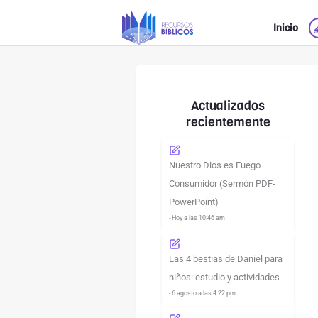
Ir
Inicio
al
contenido
Actualizados
recientemente
Nuestro Dios es Fuego
Consumidor (Sermón PDF-
PowerPoint)
- Hoy a las 10:46 am
Las 4 bestias de Daniel para
niños: estudio y actividades
- 6 agosto a las 4:22 pm