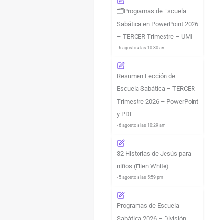
🗂️Programas de Escuela
Sabática en PowerPoint 2026
– TERCER Trimestre – UMI
- 6 agosto a las 10:30 am
Resumen Lección de
Escuela Sabática – TERCER
Trimestre 2026 – PowerPoint
y PDF
- 6 agosto a las 10:29 am
32 Historias de Jesús para
niños (Ellen White)
- 5 agosto a las 5:59 pm
Programas de Escuela
Sabática 2026 – División