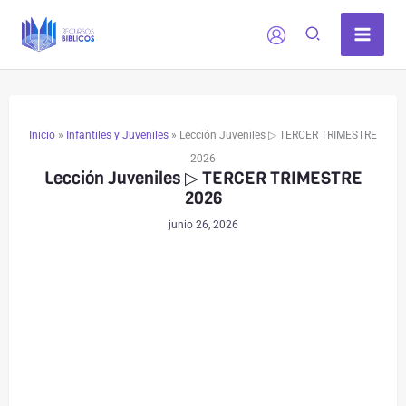
Comentarios
Comentarios
Ir
siguientes
siguientes
al
contenido
Inicio
»
Infantiles y Juveniles
»
Lección Juveniles ▷ TERCER TRIMESTRE
2026
Lección Juveniles ▷ TERCER TRIMESTRE
2026
junio 26, 2026