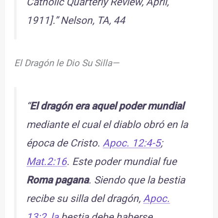
Catholic Quarterly Review, April,
1911].” Nelson, TA, 44
El Dragón le Dio Su Silla—
“
El dragón era aquel poder mundial
mediante el cual el diablo obró en la
época de Cristo.
Apoc. 12:4-5
;
Mat.2:16
. Este poder mundial fue
Roma pagana
. Siendo que la bestia
recibe su silla del dragón,
Apoc.
13:2, la
bestia debe haberse