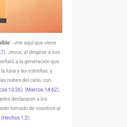
sible
`. «He aquí que viene
:7
). Jesús, al dirigirse a sus
señaló a la generación que
a luna y las estrellas, y
las nubes del cielo, con
cos 13:26
); (
Marcos 14:62
);
geles declararon a los
 sido tomado de vosotros al
 (
Hechos 1:2
).