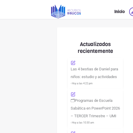
Ir
Inicio
al
contenido
Actualizados
recientemente
Las 4 bestias de Daniel para
niños: estudio y actividades
- Hoy a las 4:22 pm
🗂️Programas de Escuela
Sabática en PowerPoint 2026
– TERCER Trimestre – UMI
- Hoy a las 10:30 am