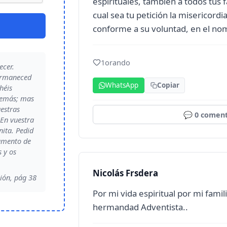
espirituales, también a todos tus f
cual sea tu petición la misericordi
conforme a su voluntad, en el n
1
orando
ecer.
ermaneced
WhatsApp
Copiar
héis
demás; mas
uestras
💬
0
coment
En vuestra
nita. Pedid
aumento de
s y os
Nicolás Frsdera
ión, pág 38
Por mi vida espiritual por mi famil
hermandad Adventista..