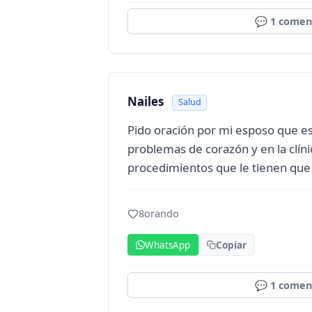
💬
1
coment
Nailes
Salud
Pido oración por mi esposo que es
problemas de corazón y en la clíni
procedimientos que le tienen que
8
orando
WhatsApp
Copiar
💬
1
coment