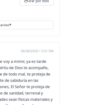
Orar por esto
arios
▼
06/08/2026 • 5:51 PM
voy a mimir, ya es tarde
spíritu de Dios te acompañe,
bre de todo mal, te proteja de
te de sabiduría en las
ones, El Señor te proteja de
 te de sanidad, terrenal y
ades sean físicas materiales y