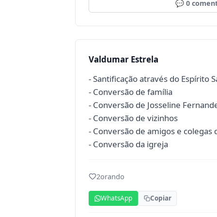
💬
0
coment
Valdumar Estrela
- Santificação através do Espírito 
- Conversão de família
- Conversão de Josseline Fernand
- Conversão de vizinhos
- Conversão de amigos e colegas 
- Conversão da igreja
2
orando
WhatsApp
Copiar