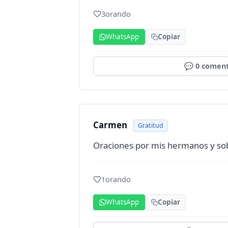
3
orando
WhatsApp
Copiar
💬
0
coment
Carmen
Gratitud
Oraciones por mis hermanos y so
1
orando
WhatsApp
Copiar