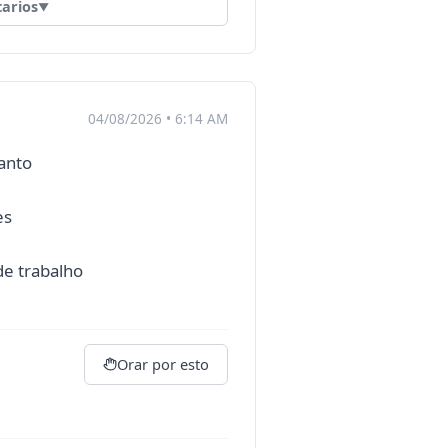
arios
▼
04/08/2026 • 6:14 AM
Santo
es
de trabalho
Orar por esto