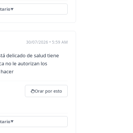
ario
▼
30/07/2026 • 5:59 AM
tá delicado de salud tiene
ca no le autorizan los
 hacer
Orar por esto
ario
▼