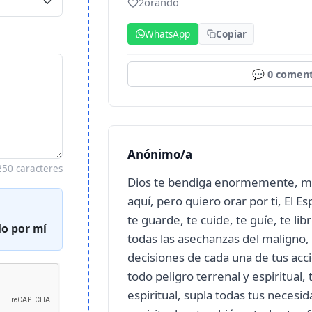
2
orando
WhatsApp
Copiar
💬
0
coment
Anónimo/a
250 caracteres
Dios te bendiga enormemente, me 
aquí, pero quiero orar por ti, El E
te guarde, te cuide, te guíe, te li
o por mí
todas las asechanzas del maligno, 
decisiones de cada una de tus acci
todo peligro terrenal y espiritual,
espiritual, supla todas tus necesid