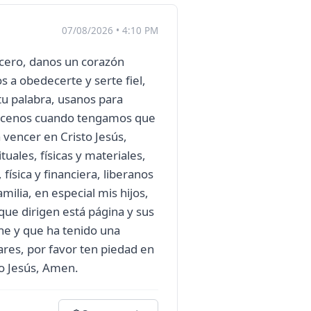
07/08/2026 • 4:10 PM
cero, danos un corazón
 a obedecerte y serte fiel,
tu palabra, usanos para
alecenos cuando tengamos que
 vencer en Cristo Jesús,
uales, físicas y materiales,
 física y financiera, liberanos
amilia, en especial mis hijos,
que dirigen está página y sus
ene y que ha tenido una
ares, por favor ten piedad en
o Jesús, Amen.