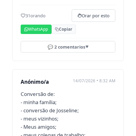
31
orando
Orar por esto
WhatsApp
Copiar
💬
2
comentarios
▼
14/07/2026 • 8:32 AM
Anónimo/a
Conversão de:
- minha família;
- conversão de Josseline;
- meus vizinhos;
- Meus amigos;
- meus colegas de trabalho;