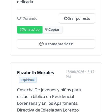
delicada.
17
orando
Orar por esto
WhatsApp
Copiar
💬
0
comentarios
▼
15/06/2026 • 6:17
Elizabeth Morales
PM
Espiritual
Cosecha De jovenes y niños para
escuela bíblica en Residencial
Lorenzana y En los Apartments.
Directiva de Iglesia san Lorenzo