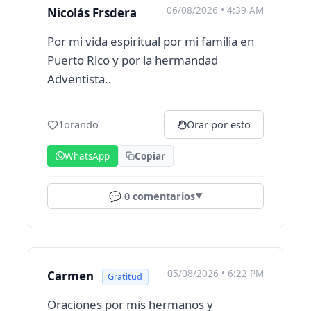
06/08/2026 • 4:39 AM
Nicolás Frsdera
Por mi vida espiritual por mi familia en
Puerto Rico y por la hermandad
Adventista..
1
orando
Orar por esto
WhatsApp
Copiar
💬
0
comentarios
▼
05/08/2026 • 6:22 PM
Carmen
Gratitud
Oraciones por mis hermanos y