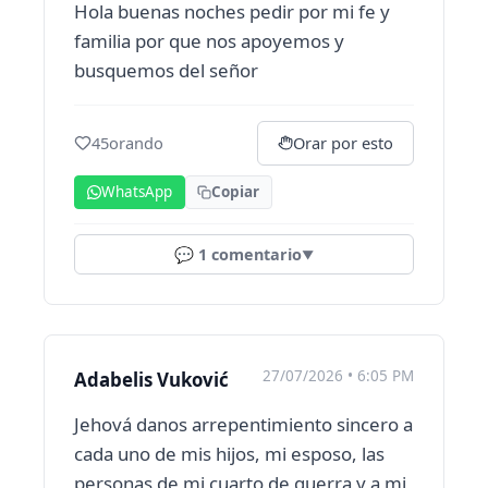
Hola buenas noches pedir por mi fe y
familia por que nos apoyemos y
busquemos del señor
45
orando
Orar por esto
WhatsApp
Copiar
💬
1
comentario
▼
27/07/2026 • 6:05 PM
Adabelis Vuković
Jehová danos arrepentimiento sincero a
cada uno de mis hijos, mi esposo, las
personas de mi cuarto de guerra y a mi,