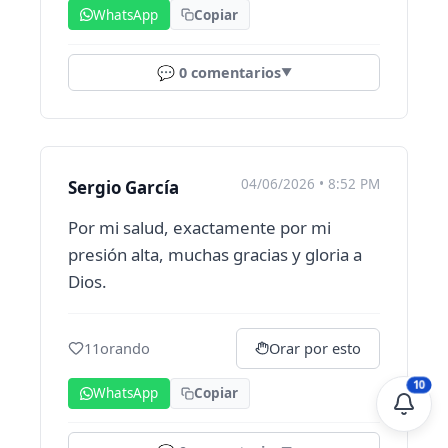
WhatsApp
Copiar
💬
0
comentarios
▼
04/06/2026 • 8:52 PM
Sergio García
Por mi salud, exactamente por mi
presión alta, muchas gracias y gloria a
Dios.
11
orando
Orar por esto
10
WhatsApp
Copiar