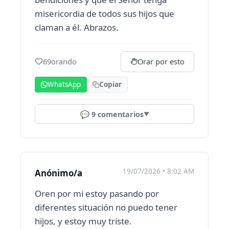
misericordia de todos sus hijos que
claman a él. Abrazos.
69
orando
Orar por esto
WhatsApp
Copiar
💬
9
comentarios
▼
19/07/2026 • 8:02 AM
Anónimo/a
Oren por mi estoy pasando por
diferentes situación no puedo tener
hijos, y estoy muy triste.