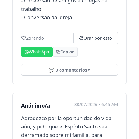
- Conversão de amigos e colegas de
trabalho
- Conversão da igreja
2
orando
Orar por esto
WhatsApp
Copiar
💬
0
comentarios
▼
30/07/2026 • 6:45 AM
Anónimo/a
Agradezco por la oportunidad de vida
aún, y pido que el Espíritu Santo sea
derramado sobre mi familia, para