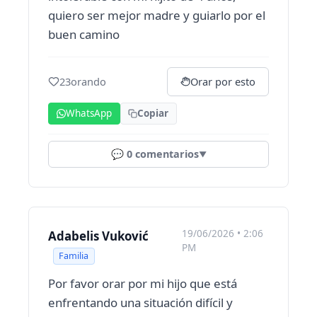
quiero ser mejor madre y guiarlo por el
buen camino
23
orando
Orar por esto
WhatsApp
Copiar
💬
0
comentarios
▼
19/06/2026 • 2:06
Adabelis Vuković
PM
Familia
Por favor orar por mi hijo que está
enfrentando una situación difícil y