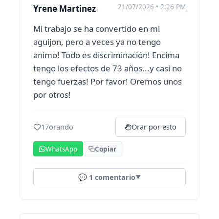
21/07/2026 • 2:26 PM
Yrene Martinez
Mi trabajo se ha convertido en mi
aguijon, pero a veces ya no tengo
animo! Todo es discriminación! Encima
tengo los efectos de 73 años...y casi no
tengo fuerzas! Por favor! Oremos unos
por otros!
17
orando
Orar por esto
WhatsApp
Copiar
💬
1
comentario
▼