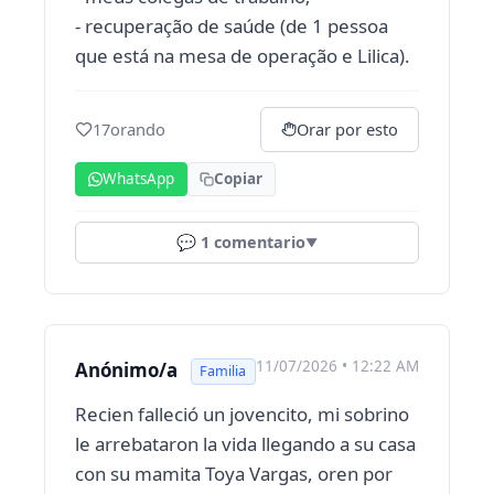
- recuperação de saúde (de 1 pessoa
que está na mesa de operação e Lilica).
17
orando
Orar por esto
WhatsApp
Copiar
💬
1
comentario
▼
11/07/2026 • 12:22 AM
Anónimo/a
Familia
Recien falleció un jovencito, mi sobrino
le arrebataron la vida llegando a su casa
con su mamita Toya Vargas, oren por