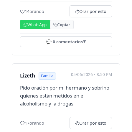
14
orando
Orar por esto
WhatsApp
Copiar
💬
0
comentarios
▼
05/06/2026 • 8:50 PM
Lizeth
Familia
Pido oración por mi hermano y sobrino
quienes están metidos en el
alcoholismo y la drogas
17
orando
Orar por esto