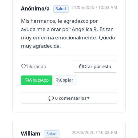
21/06/2026 • 10:03 AM
Anónimo/a
Salud
Mis hermanos, le agradezco por
ayudarme a orar por Angelica R. Es tan
muy enferma emocionalmente. Quedo
muy agradecida.
19
orando
Orar por esto
WhatsApp
Copiar
💬
0
comentarios
▼
20/06/2026 • 10:08 PM
William
Salud