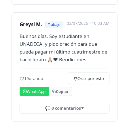
03/07/2026 • 10:33 AM
Greysi M.
Trabajo
Buenos días. Soy estudiante en
UNADECA, y pido oración para que
pueda pagar mi último cuatrimestre de
bachillerato 🙏🏼❤️ Bendiciones
19
orando
Orar por esto
WhatsApp
Copiar
💬
0
comentarios
▼