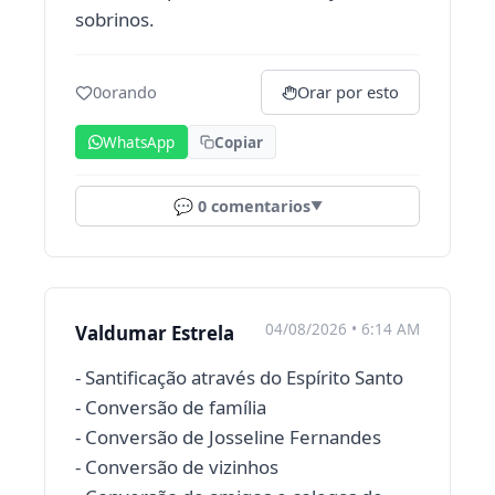
sobrinos.
0
orando
Orar por esto
WhatsApp
Copiar
💬
0
comentarios
▼
04/08/2026 • 6:14 AM
Valdumar Estrela
- Santificação através do Espírito Santo
- Conversão de família
- Conversão de Josseline Fernandes
- Conversão de vizinhos