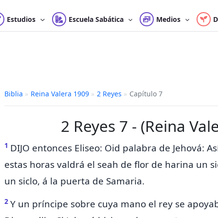
Estudios
Escuela Sabática
Medios
D
Biblia
»
Reina Valera 1909
»
2 Reyes
»
Capítulo 7
2 Reyes 7 - (Reina Val
1
DIJO entonces Eliseo: Oid palabra de Jehová: As
estas horas
valdrá
el seah de flor de harina un si
un siclo, á la puerta de Samaria.
2
Y
un príncipe sobre cuya mano el rey se apoyab