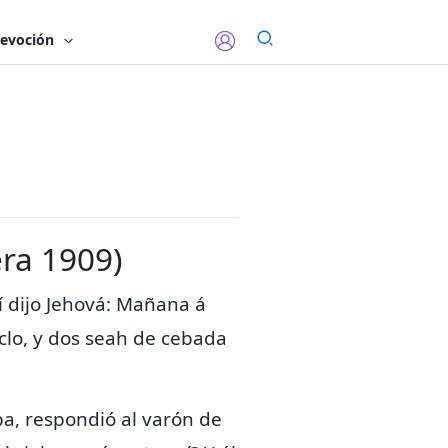
evoción
era 1909)
í dijo Jehová: Mañana á
clo, y
dos seah de cebada
a, respondió al varón de