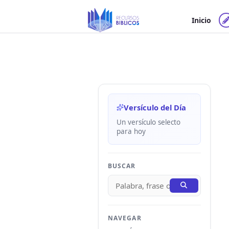
Ir
al
Inicio
contenido
Versículo del Día
Un versículo selecto
para hoy
BUSCAR
NAVEGAR