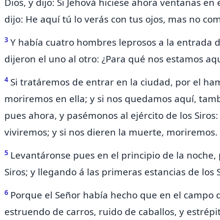
Dios, y dijo: Si Jehová hiciese
ahora ventanas en el 
dijo: He aquí tú lo verás con tus ojos, mas no com
3
Y había cuatro hombres leprosos
a la entrada d
dijeron el uno al otro: ¿Para qué nos estamos 
4
Si tratáremos de entrar en la ciudad, por el h
moriremos en ella; y si nos quedamos aquí, ta
pues ahora, y pasémonos al ejército de los Siros: s
viviremos; y si nos dieren la muerte, moriremos.
5
Levantáronse pues
en el principio de la noche,
Siros; y llegando á las primeras estancias de los 
6
Porque el Señor había hecho que en el campo d
estruendo de carros, ruido de caballos, y estrépi