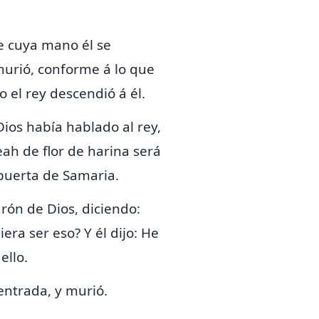
e cuya mano él se
 murió, conforme á lo que
 el rey descendió á él.
ios había hablado al rey,
eah de flor de harina será
 puerta de Samaria.
arón de Dios, diciendo:
era ser eso? Y él dijo: He
ello.
 entrada, y murió.