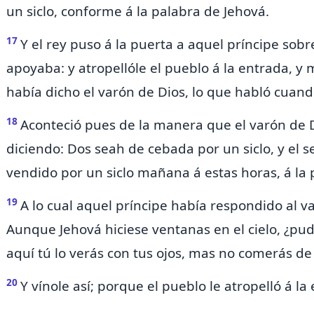
un siclo,
conforme á la palabra de Jehová.
17
Y el rey puso á la puerta
a aquel príncipe sobr
apoyaba: y atropellóle el pueblo á la entrada, y
había dicho el varón de Dios, lo que habló
cuando
18
Aconteció pues de la manera que el varón de D
diciendo: Dos seah de cebada por un siclo, y el s
vendido
por un siclo mañana á estas horas, á la
19
A lo cual aquel príncipe había respondido al v
Aunque Jehová hiciese ventanas en el cielo, ¿pudi
aquí tú lo verás con tus ojos, mas no comerás de 
20
Y vínole así; porque el pueblo le atropelló á la