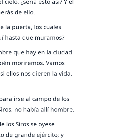
cielo, ¿sería esto así? Y él
erás de ello.
e la puerta, los cuales
aquí hasta que muramos?
ambre que hay en la ciudad
mbién moriremos. Vamos
i ellos nos dieren la vida,
 para irse al campo de los
Siros, no había allí hombre.
e los Siros se
oyese
to de grande ejército; y