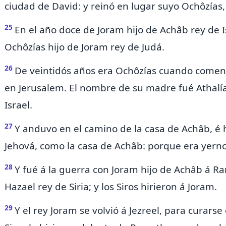
ciudad de David: y reinó en lugar suyo
Ochôzías, 
25
En el año doce de Joram hijo de Achâb rey de I
Ochôzías hijo de Joram rey de Judá.
26
De veintidós años era Ochôzías cuando comenzó
en Jerusalem. El nombre de su madre fué Athalí
Israel.
27
Y anduvo en el camino de la casa de Achâb, é h
Jehová, como la casa de Achâb: porque era yerno
28
Y fué á la guerra con Joram hijo de Achâb á
Ra
Hazael rey de Siria; y los Siros hirieron á Joram.
29
Y el
rey Joram se volvió á Jezreel, para curarse