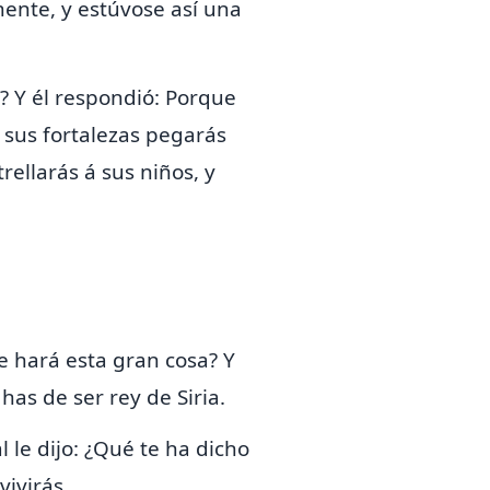
mente, y estúvose así una
? Y él respondió:
Porque
á sus fortalezas pegarás
trellarás á sus niños, y
ue hará esta gran cosa? Y
as de ser rey de Siria.
al le dijo: ¿Qué te ha dicho
ivirás.