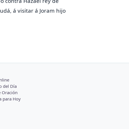
eó contra Hazael rey de
dá, á visitar á Joram hijo
nline
o del Día
 Oración
a para Hoy