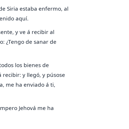
e Siria estaba enfermo, al
venido aquí.
te, y ve á recibir al
do: ¿Tengo de sanar de
odos los bienes de
recibir: y llegó, y púsose
a, me ha enviado á ti,
. Empero Jehová me ha