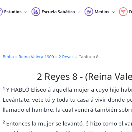
Estudios
Escuela Sabática
Medios
D
Biblia
»
Reina Valera 1909
»
2 Reyes
»
Capítulo 8
2 Reyes 8 - (Reina Val
1
Y HABLÓ Eliseo á aquella mujer
a cuyo hijo habí
Levántate, vete tú y toda tu casa á vivir donde p
llamado el hambre, la cual vendrá también sobre 
2
Entonces la mujer se levantó, é hizo como el var