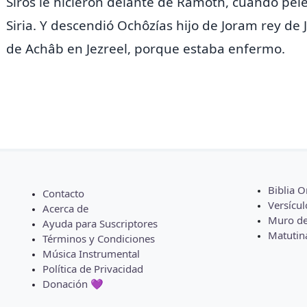
Siros le hicieron delante de Ramoth, cuando pel
Siria.
Y descendió Ochôzías hijo de Joram rey de Ju
de Achâb en Jezreel, porque estaba enfermo.
Biblia O
Contacto
Versícul
Acerca de
Muro de
Ayuda para Suscriptores
Matutin
Términos y Condiciones
Música Instrumental
Política de Privacidad
Donación 💜