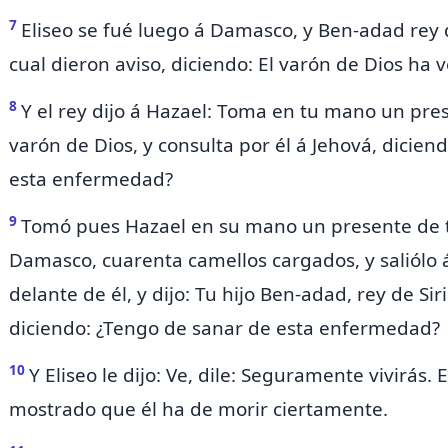
7
Eliseo se fué luego á
Damasco, y
Ben-adad rey d
cual dieron aviso, diciendo: El varón de Dios ha 
8
Y el rey dijo á
Hazael:
Toma en tu mano un presen
varón de Dios, y
consulta por él á Jehová, dicien
esta enfermedad?
9
Tomó pues Hazael en su mano un presente de t
Damasco, cuarenta camellos cargados, y saliólo á 
delante de él, y dijo:
Tu hijo Ben-adad, rey de Siri
diciendo: ¿Tengo de sanar de esta enfermedad?
10
Y Eliseo le dijo: Ve, dile: Seguramente vivirás
mostrado que él ha de morir ciertamente.