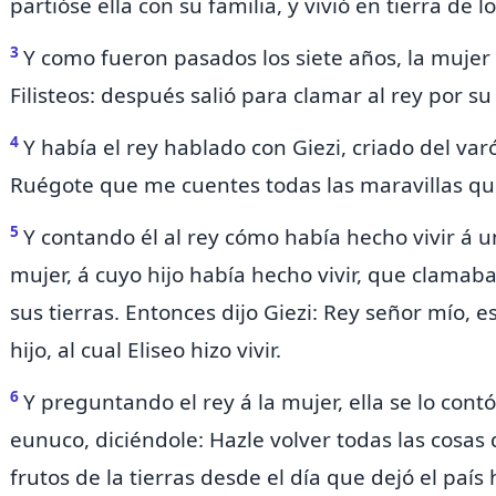
partióse ella con su familia, y vivió en tierra de lo
3
Y como fueron pasados los siete años, la mujer v
Filisteos: después salió para clamar al rey por su 
4
Y había el rey hablado
con Giezi, criado del var
Ruégote que me cuentes todas las maravillas qu
5
Y contando él al rey cómo había hecho vivir á u
mujer, á cuyo hijo había hecho vivir, que clamaba
sus tierras. Entonces dijo Giezi: Rey señor mío, es
hijo, al cual Eliseo hizo vivir.
6
Y preguntando el rey á la mujer, ella se lo contó
eunuco, diciéndole: Hazle volver todas las cosas 
frutos de la tierras desde el día que dejó el país