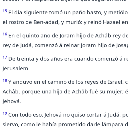
15
El día siguiente tomó un paño basto, y metiólo
el rostro de Ben-adad, y murió: y reinó Hazael en
16
En el quinto año de
Joram hijo de Achâb rey de
rey de Judá, comenzó á reinar Joram hijo de Josa
17
De treinta y dos años era cuando comenzó á re
Jerusalem.
18
Y anduvo en el camino de los reyes de Israel, 
Achâb, porque
una hija de Achâb fué su mujer; é
Jehová.
19
Con todo eso, Jehová no quiso cortar á Judá, 
siervo,
como le había prometido darle
lámpara d