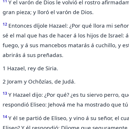
11
Y el varón de Dios le volvió el rostro afirmada
gran pieza; y lloró el varón de Dios.
12
Entonces díjole Hazael: ¿Por qué llora mi señor
sé el mal que has de hacer á los hijos de Israel: 
fuego, y á sus mancebos matarás á cuchillo, y
es
abrirás á sus preñadas.
1 Hazael, rey de Siria.
2 Joram y Ochôzías, de Judá.
13
Y Hazael dijo: ¿Por qué?
¿es tu siervo perro, q
respondió Eliseo: Jehová
me ha mostrado que tú h
14
Y él se partió de Eliseo, y vino á su señor, el cu
Eliseo? Y él respondió: Díjome que
seguramente v