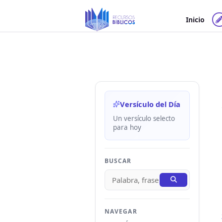
Ir
al
Inicio
contenido
Versículo del Día
Un versículo selecto
para hoy
BUSCAR
NAVEGAR