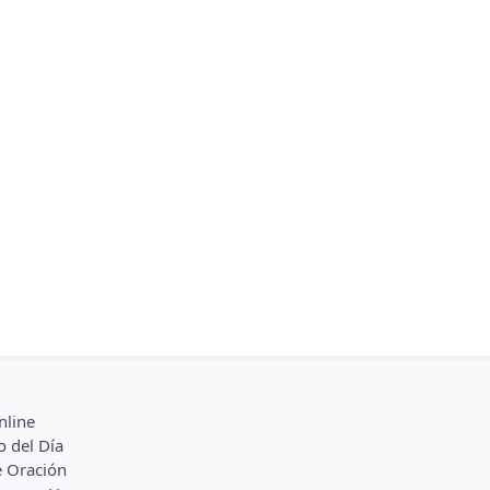
nline
o del Día
 Oración