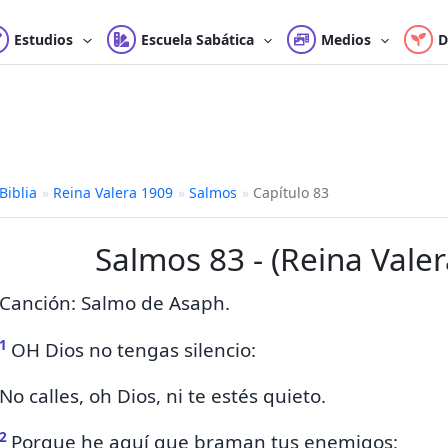
Estudios
Escuela Sabática
Medios
D
Biblia
»
Reina Valera 1909
»
Salmos
»
Capítulo 83
Salmos 83 - (Reina Vale
Canción: Salmo de Asaph.
1
OH
Dios no tengas silencio:
No calles, oh Dios, ni te estés quieto.
2
Porque
he aquí que braman tus enemigos;