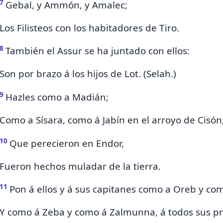
7
Gebal, y
Ammón, y
Amalec;
Los Filisteos con los habitadores de Tiro.
8
También el
Assur se ha juntado con ellos:
Son por brazo á los
hijos de Lot. (Selah.)
9
Hazles como
a Madián;
Como
a Sísara, como á Jabín en el
arroyo de Cisón
10
Que perecieron en Endor,
Fueron hechos muladar de la tierra.
11
Pon á ellos y á sus capitanes como
a Oreb y com
Y como á
Zeba y como á Zalmunna, á todos sus pr