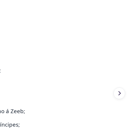
;
o á Zeeb;
íncipes;