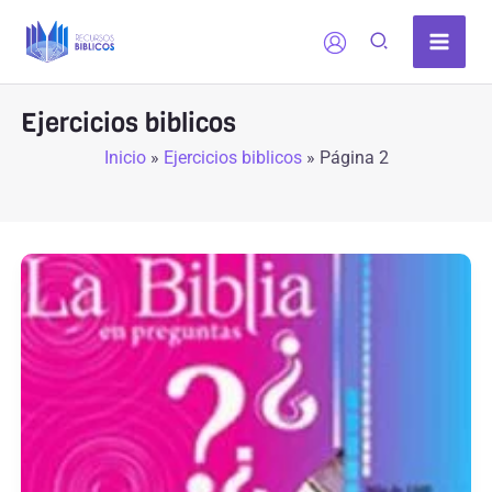
Ir
al
contenido
Ejercicios biblicos
Inicio
»
Ejercicios biblicos
»
Página 2