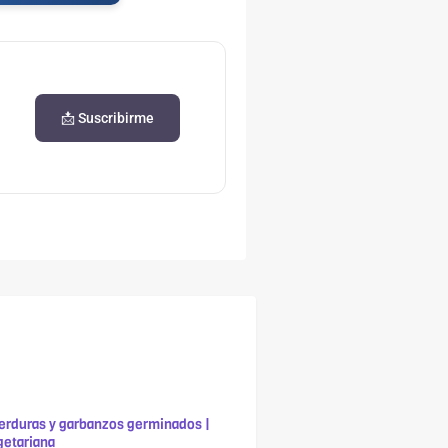
📩 Suscribirme
erduras y garbanzos germinados |
getariana