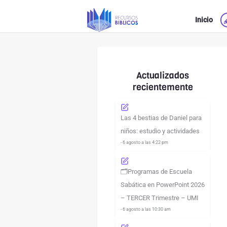
Ir
Inicio
al
contenido
Actualizados
recientemente
Las 4 bestias de Daniel para
niños: estudio y actividades
- 6 agosto a las 4:22 pm
🗂️Programas de Escuela
Sabática en PowerPoint 2026
– TERCER Trimestre – UMI
- 6 agosto a las 10:30 am