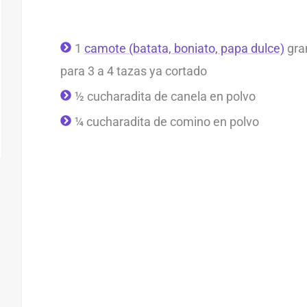
1
camote (batata, boniato, papa dulce)
gran
para 3 a 4 tazas ya cortado
½ cucharadita de canela en polvo
¼ cucharadita de comino en polvo