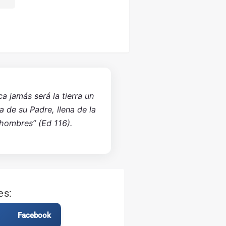
ca jamás será la tierra un
sa de su Padre, llena de la
 hombres” (Ed 116).
es:
Facebook