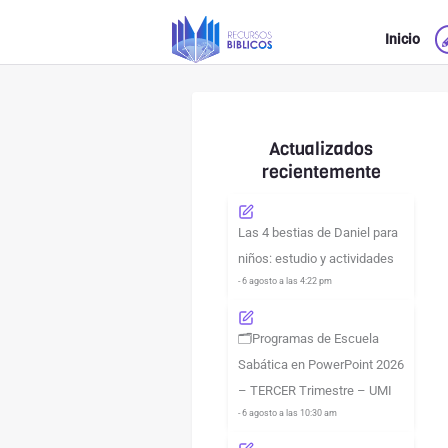
Ir
Inicio
al
contenido
Actualizados
recientemente
Las 4 bestias de Daniel para
niños: estudio y actividades
- 6 agosto a las 4:22 pm
🗂️Programas de Escuela
Sabática en PowerPoint 2026
– TERCER Trimestre – UMI
- 6 agosto a las 10:30 am