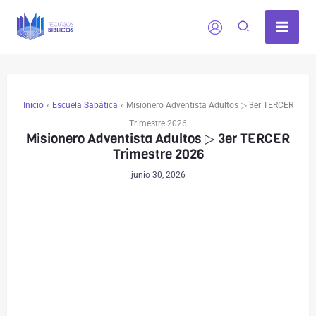
Comentarios
Comentarios
Ir
siguientes
siguientes
al
contenido
Inicio
»
Escuela Sabática
»
Misionero Adventista Adultos ▷ 3er TERCER
Trimestre 2026
Misionero Adventista Adultos ▷ 3er TERCER
Trimestre 2026
junio 30, 2026