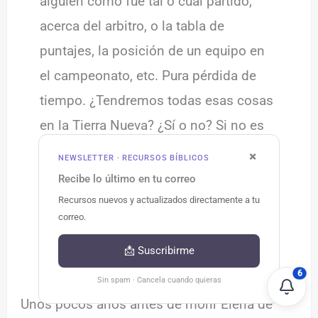
alguien cómo fue tal o cual partido,
acerca del arbitro, o la tabla de
puntajes, la posición de un equipo en
el campeonato, etc. Pura pérdida de
tiempo. ¿Tendremos todas esas cosas
en la Tierra Nueva? ¿Sí o no? Si no es
así, la gente que no puede pasar un día
×
NEWSLETTER · RECURSOS BÍBLICOS
sin manifestar su fanatismo por su
Recibe lo último en tu correo
equipo favorito, en caso de ser salvos,
Recursos nuevos y actualizados directamente a tu
correo.
en el cielo sentirán un enorme vacío
por la falta de fútbol.
📩 Suscribirme
6
Sin spam · Cancela cuando quieras
Unos pocos años antes de morir Elena de