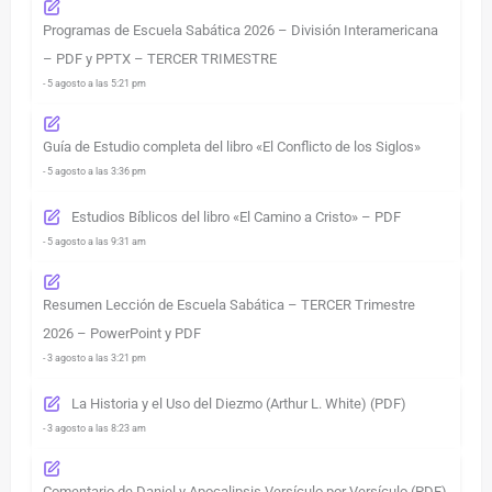
Programas de Escuela Sabática 2026 – División Interamericana
– PDF y PPTX – TERCER TRIMESTRE
- 5 agosto a las 5:21 pm
Guía de Estudio completa del libro «El Conflicto de los Siglos»
- 5 agosto a las 3:36 pm
Estudios Bíblicos del libro «El Camino a Cristo» – PDF
- 5 agosto a las 9:31 am
Resumen Lección de Escuela Sabática – TERCER Trimestre
2026 – PowerPoint y PDF
- 3 agosto a las 3:21 pm
La Historia y el Uso del Diezmo (Arthur L. White) (PDF)
- 3 agosto a las 8:23 am
Comentario de Daniel y Apocalipsis Versículo por Versículo (PDF)