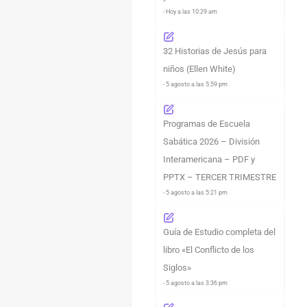
- Hoy a las 10:29 am
32 Historias de Jesús para
niños (Ellen White)
- 5 agosto a las 5:59 pm
Programas de Escuela
Sabática 2026 – División
Interamericana – PDF y
PPTX – TERCER TRIMESTRE
- 5 agosto a las 5:21 pm
Guía de Estudio completa del
libro «El Conflicto de los
Siglos»
- 5 agosto a las 3:36 pm