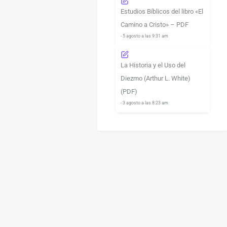
Estudios Bíblicos del libro «El
Camino a Cristo» – PDF
- 5 agosto a las 9:31 am
La Historia y el Uso del
Diezmo (Arthur L. White)
(PDF)
- 3 agosto a las 8:23 am