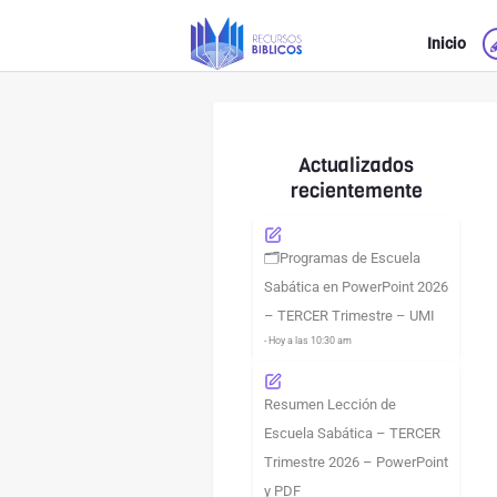
Ir
Inicio
al
contenido
Actualizados
recientemente
🗂️Programas de Escuela
Sabática en PowerPoint 2026
– TERCER Trimestre – UMI
- Hoy a las 10:30 am
Resumen Lección de
Escuela Sabática – TERCER
Trimestre 2026 – PowerPoint
y PDF