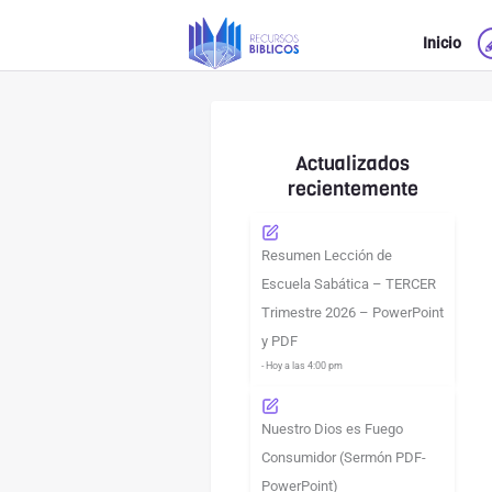
Ir
Inicio
al
contenido
Actualizados
recientemente
Resumen Lección de
Escuela Sabática – TERCER
Trimestre 2026 – PowerPoint
y PDF
- Hoy a las 4:00 pm
Nuestro Dios es Fuego
Consumidor (Sermón PDF-
PowerPoint)