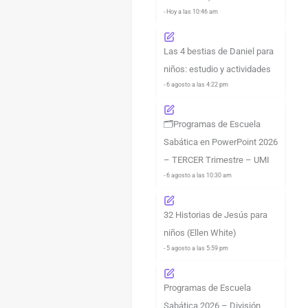
- Hoy a las 10:46 am
Las 4 bestias de Daniel para
niños: estudio y actividades
- 6 agosto a las 4:22 pm
🗂️Programas de Escuela
Sabática en PowerPoint 2026
– TERCER Trimestre – UMI
- 6 agosto a las 10:30 am
32 Historias de Jesús para
niños (Ellen White)
- 5 agosto a las 5:59 pm
Programas de Escuela
Sabática 2026 – División