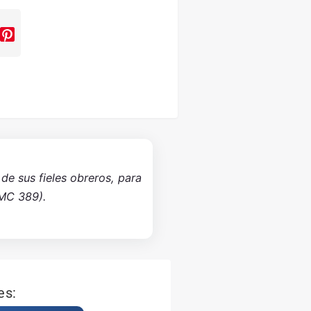
de sus fieles obreros, para
(MC 389).
es: