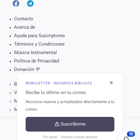
Contacto
Acerca de
Ayuda para Suscriptores
Términos y Condiciones
Música Instrumental
Política de Privacidad
Donación 💜
×
NEWSLETTER · RECURSOS BÍBLICOS
Biblia Online
Recibe lo último en tu correo
Versículo del Día
Muro de Oración
Recursos nuevos y actualizados directamente a tu
Matutina para Hoy
correo.
📩 Suscribirme
10
Copyright © 2026 Recursos Bíblicos.
Sin spam · Cancela cuando quieras