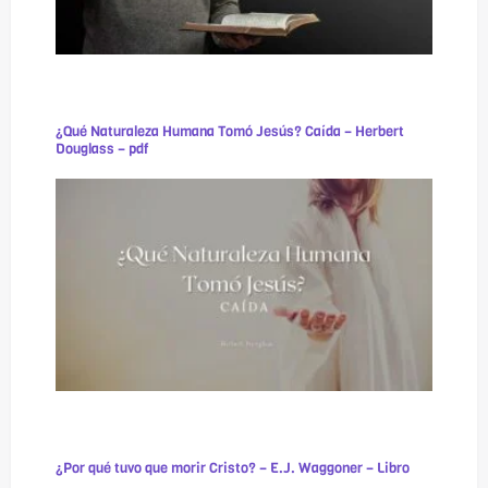
¿Qué Naturaleza Humana Tomó Jesús? Caída – Herbert
Douglass – pdf
¿Por qué tuvo que morir Cristo? – E.J. Waggoner – Libro