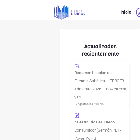
Ir
Inicio
al
contenido
Actualizados
recientemente
Resumen Lección de
Escuela Sabática – TERCER
Trimestre 2026 – PowerPoint
y PDF
- 7 agosto a las 4:00 pm
Nuestro Dios es Fuego
Consumidor (Sermón PDF-
PowerPoint)