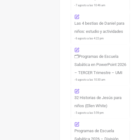
- 7 agosto a las 10:46 am
Las 4 bestias de Daniel para
niños: estudio y actividades
- 6 agosto a las 4:22 pm
🗂️Programas de Escuela
Sabática en PowerPoint 2026
– TERCER Trimestre – UMI
- 6 agosto a las 10:30 am
32 Historias de Jesús para
niños (Ellen White)
- 5 agosto a las 5:59 pm
Programas de Escuela
Sabática 2026 – División