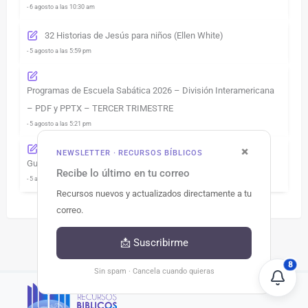
- 6 agosto a las 10:30 am
32 Historias de Jesús para niños (Ellen White)
- 5 agosto a las 5:59 pm
Programas de Escuela Sabática 2026 – División Interamericana
– PDF y PPTX – TERCER TRIMESTRE
- 5 agosto a las 5:21 pm
×
NEWSLETTER · RECURSOS BÍBLICOS
Guía de Estudio completa del libro «El Conflicto de los Siglos»
Recibe lo último en tu correo
- 5 agosto a las 3:36 pm
Recursos nuevos y actualizados directamente a tu
correo.
📩 Suscribirme
8
Sin spam · Cancela cuando quieras